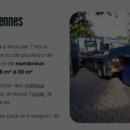
ennes
s
à évacuer ? Nous
ne ou de plusieurs de
tre de
nombreux
8 m³ à 30 m³
.
porter des
métaux
 le nickel, l’
acier
, le
tres.
s pour le transport de