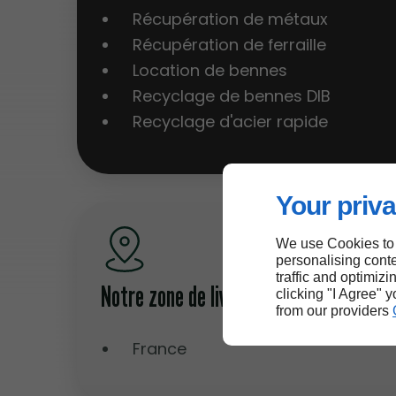
Récupération de métaux
Récupération de ferraille
Location de bennes
Recyclage de bennes DIB
Recyclage d'acier rapide
Your priva
We use Cookies to
personalising conte
traffic and optimizi
Notre zone de livraison
clicking "I Agree" 
from our providers
France