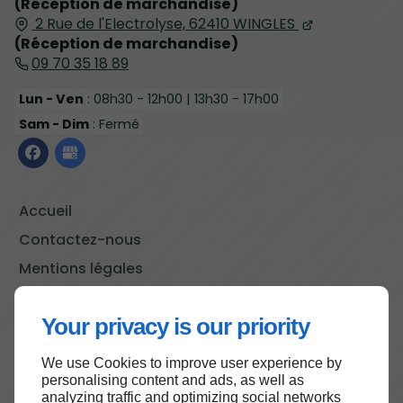
(Réception de marchandise)
2 Rue de l'Electrolyse,
62410
WINGLES
(Réception de marchandise)
09 70 35 18 89
Lun - Ven
: 08h30 - 12h00 | 13h30 - 17h00
Sam - Dim
: Fermé
Accueil
Contactez-nous
Mentions légales
Plan du site
Your privacy is our priority
We use Cookies to improve user experience by
Haut de page
personalising content and ads, as well as
analyzing traffic and optimizing social networks