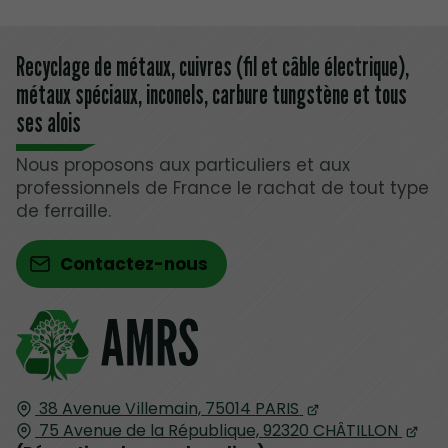
Recyclage de métaux, cuivres (fil et câble électrique),
métaux spéciaux, inconels, carbure tungstène et tous
ses alois
Nous proposons aux particuliers et aux
professionnels de France le rachat de tout type
de ferraille.
Contactez-nous
38 Avenue Villemain,
75014
PARIS
75 Avenue de la République,
92320
CHÂTILLON